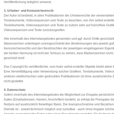
Veröffentlichung lediglich verweist.
3. Urheber- und Kennzeichenrecht
Der Autor ist bestrebt, in allen Publikationen die Urheberrechte der verwendeten
Tondokumente, Videosequenzen und Texte zu beachten, von ihm selbst erstellte
Tondokumente, Videosequenzen und Texte zu nutzen oder auf lizenzfreie Graf
Videosequenzen und Texte zurückzugreifen.
Alle innerhalb des Internetangebotes genannten und ggf. durch Dritte geschütz
Warenzeichen unterliegen uneingeschränkt den Bestimmungen des jeweils gül
Kennzeichenrechts und den Besitzrechten der jeweiligen eingetragenen Eigentü
der bloßen Nennung ist nicht der Schluss zu ziehen, dass Markenzeichen nicht 
geschützt sind!
Das Copyright für veröffentlichte, vom Autor selbst erstellte Objekte bleibt allein
Eine Vervielfältigung oder Verwendung solcher Grafiken, Tondokumente, Video
anderen elektronischen oder gedruckten Publikationen ist ohne ausdrückliche
nicht gestattet.
4. Datenschutz
Sofern innerhalb des Internetangebotes die Möglichkeit zur Eingabe persönliche
Daten (Emailadressen, Namen, Anschriften) besteht, so erfolgt die Preisgabe di
Nutzers auf ausdrücklich freiwilliger Basis. Die Inanspruchnahme und Bezahlu
Dienste ist - soweit technisch möglich und zumutbar - auch ohne Angabe solche