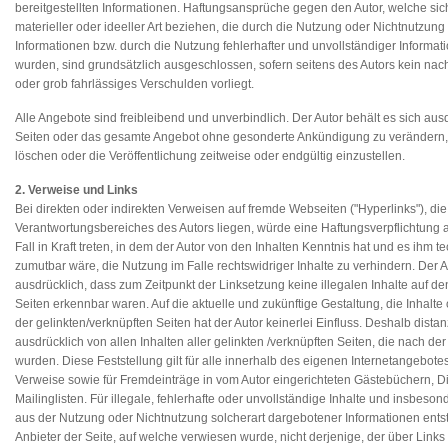
bereitgestellten Informationen. Haftungsansprüche gegen den Autor, welche si
materieller oder ideeller Art beziehen, die durch die Nutzung oder Nichtnutzun
Informationen bzw. durch die Nutzung fehlerhafter und unvollständiger Informat
wurden, sind grundsätzlich ausgeschlossen, sofern seitens des Autors kein nach
oder grob fahrlässiges Verschulden vorliegt.
Alle Angebote sind freibleibend und unverbindlich. Der Autor behält es sich ausdr
Seiten oder das gesamte Angebot ohne gesonderte Ankündigung zu verändern,
löschen oder die Veröffentlichung zeitweise oder endgültig einzustellen.
2. Verweise und Links
Bei direkten oder indirekten Verweisen auf fremde Webseiten ("Hyperlinks"), di
Verantwortungsbereiches des Autors liegen, würde eine Haftungsverpflichtung 
Fall in Kraft treten, in dem der Autor von den Inhalten Kenntnis hat und es ihm 
zumutbar wäre, die Nutzung im Falle rechtswidriger Inhalte zu verhindern. Der Au
ausdrücklich, dass zum Zeitpunkt der Linksetzung keine illegalen Inhalte auf d
Seiten erkennbar waren. Auf die aktuelle und zukünftige Gestaltung, die Inhalte
der gelinkten/verknüpften Seiten hat der Autor keinerlei Einfluss. Deshalb distanz
ausdrücklich von allen Inhalten aller gelinkten /verknüpften Seiten, die nach de
wurden. Diese Feststellung gilt für alle innerhalb des eigenen Internetangebote
Verweise sowie für Fremdeinträge in vom Autor eingerichteten Gästebüchern, D
Mailinglisten. Für illegale, fehlerhafte oder unvollständige Inhalte und insbeson
aus der Nutzung oder Nichtnutzung solcherart dargebotener Informationen entste
Anbieter der Seite, auf welche verwiesen wurde, nicht derjenige, der über Links 