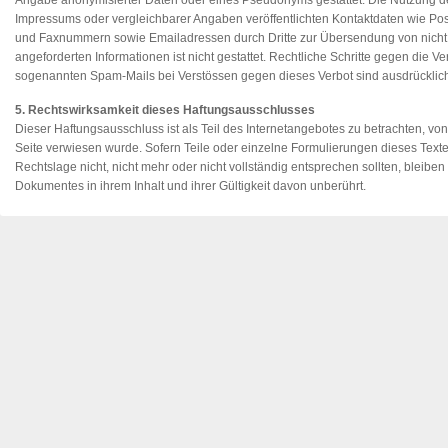
Angabe anonymisierter Daten oder eines Pseudonyms gestattet. Die Nutzung 
Impressums oder vergleichbarer Angaben veröffentlichten Kontaktdaten wie Post
und Faxnummern sowie Emailadressen durch Dritte zur Übersendung von nicht
angeforderten Informationen ist nicht gestattet. Rechtliche Schritte gegen die V
sogenannten Spam-Mails bei Verstössen gegen dieses Verbot sind ausdrücklich
5
. Rechtswirksamkeit dieses Haftungsausschlusses
Dieser Haftungsausschluss ist als Teil des Internetangebotes zu betrachten, vo
Seite verwiesen wurde. Sofern Teile oder einzelne Formulierungen dieses Text
Rechtslage nicht, nicht mehr oder nicht vollständig entsprechen sollten, bleiben
Dokumentes in ihrem Inhalt und ihrer Gültigkeit davon unberührt.