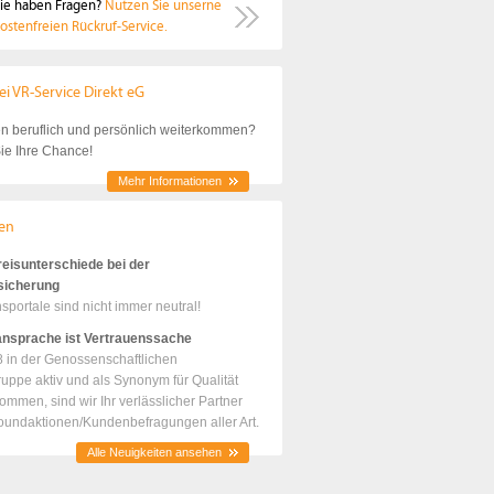
ie haben Fragen?
Nutzen Sie unserne
ostenfreien Rückruf-Service.
ei VR-Service Direkt eG
en beruflich und persönlich weiterkommen?
ie Ihre Chance!
Mehr Informationen
en
eisunterschiede bei der
sicherung
sportale sind nicht immer neutral!
nsprache ist Vertrauenssache
8 in der Genossenschaftlichen
uppe aktiv und als Synonym für Qualität
mmen, sind wir Ihr verlässlicher Partner
oundaktionen/Kundenbefragungen aller Art.
Alle Neuigkeiten ansehen