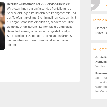
S
Herzlich willkommen bei VR-Service-Direkt eG
k
Wir bieten Ihnen ein umfassendes Portfolio rund um
Serviceleistungen im Bereich des Bankgeschäfts und
des Telefonmarketings. Sie nimmt ihren Kunden nicht
Karriere b
nur organisatorische Arbeiten ab, sondern schult bei
Bedarf auch umfassend. Lernen Sie die zahlreichen
Sie woll
Bereiche kennen, in denen wir aufgestellt sind, um
Nutzen S
Sie bestmöglich zu beraten und zu unterstützen. Sie
werden überrascht sein, was wir alles für Sie tun
können.
Neuigkeit
Große Pr
Autover
Vergleich
Kundena
Seit 199
FinanzGr
wahrgeno
bei Outb